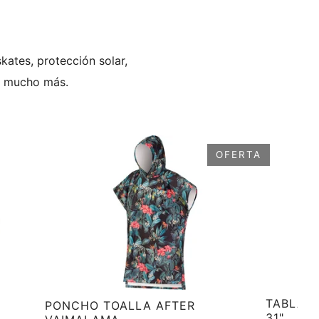
kates, protección solar,
 y mucho más.
OFERTA
TABLA 
PONCHO TOALLA AFTER
31"