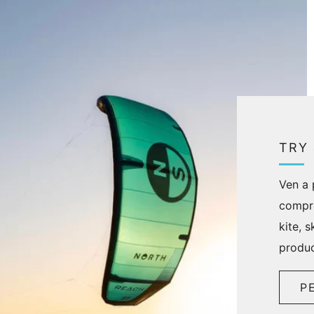
TRY
Ven a 
compro
kite, 
produc
P