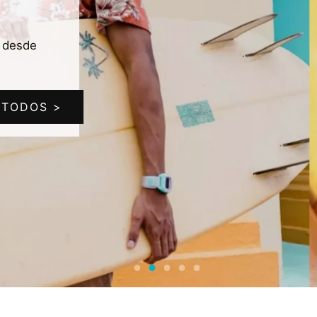
l desde
 TODOS >