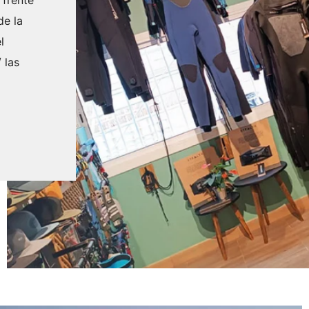
de la
l
 las