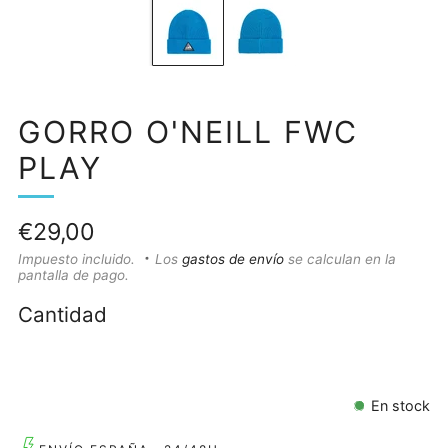
GORRO O'NEILL FWC
PLAY
Precio
€29,00
habitual
Impuesto incluido.
Los
gastos de envío
se calculan en la
pantalla de pago.
Cantidad
En stock