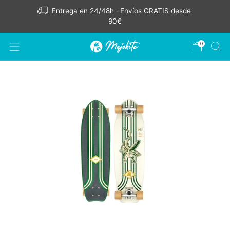
Entrega en 24/48h · Envíos GRATIS desde
90€
0