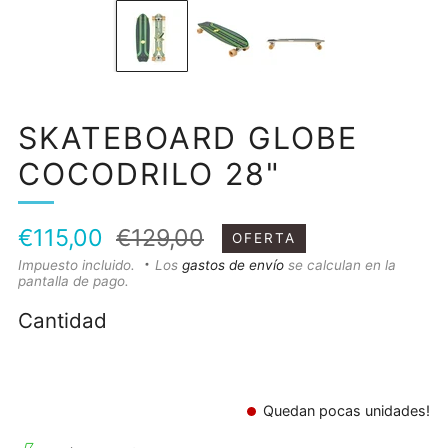
SKATEBOARD GLOBE
COCODRILO 28"
Precio
Precio
€115,00
€129,00
OFERTA
habitual
de
Impuesto incluido.
Los
gastos de envío
se calculan en la
pantalla de pago.
oferta
Cantidad
Quedan pocas unidades!