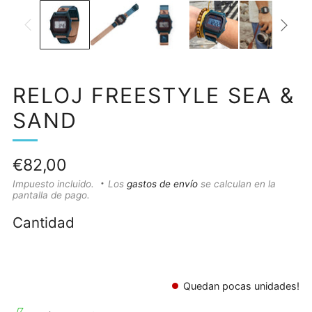
RELOJ FREESTYLE SEA &
SAND
Precio
€82,00
habitual
Impuesto incluido.
Los
gastos de envío
se calculan en la
pantalla de pago.
Cantidad
Quedan pocas unidades!