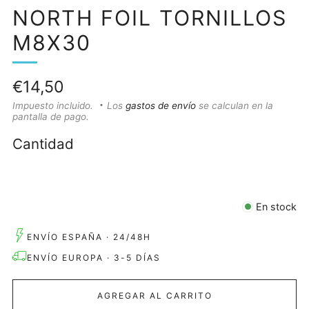
NORTH FOIL TORNILLOS
M8X30
Precio
€14,50
habitual
Impuesto incluido.
Los
gastos de envío
se calculan en la
pantalla de pago.
Cantidad
En stock
ENVÍO ESPAÑA · 24/48H
ENVÍO EUROPA · 3-5 DÍAS
AGREGAR AL CARRITO