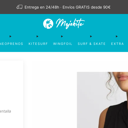
Entrega en 24/48h · Envíos GRATIS desde 90€
NEOPRENOS
KITESURF
WINGFOIL
SURF & SKATE
EXTRA
antalla