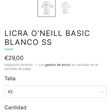
LICRA O'NEILL BASIC
BLANCO SS
Precio
€29,00
habitual
Impuesto incluido.
Los
gastos de envío
se calculan en la
pantalla de pago.
Talla
Cantidad