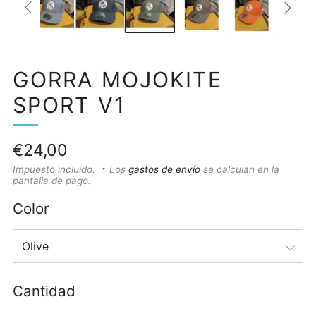
GORRA MOJOKITE
SPORT V1
Precio
€24,00
habitual
Impuesto incluido.
Los
gastos de envío
se calculan en la
pantalla de pago.
Color
Cantidad