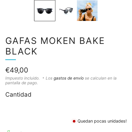
GAFAS MOKEN BAKE
BLACK
Precio
€49,00
habitual
Impuesto incluido.
Los
gastos de envío
se calculan en la
pantalla de pago.
Cantidad
Quedan pocas unidades!