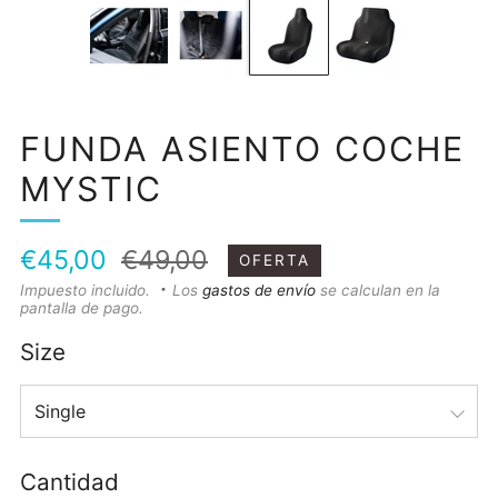
FUNDA ASIENTO COCHE
MYSTIC
Precio
Precio
€45,00
€49,00
OFERTA
habitual
de
Impuesto incluido.
Los
gastos de envío
se calculan en la
pantalla de pago.
oferta
Size
Cantidad