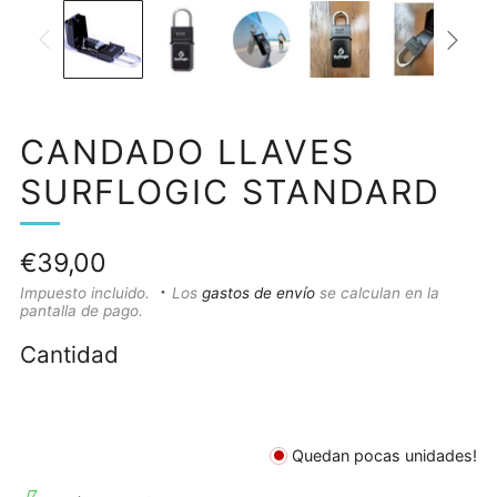
CANDADO LLAVES
SURFLOGIC STANDARD
Precio
€39,00
habitual
Impuesto incluido.
Los
gastos de envío
se calculan en la
pantalla de pago.
Cantidad
Quedan pocas unidades!