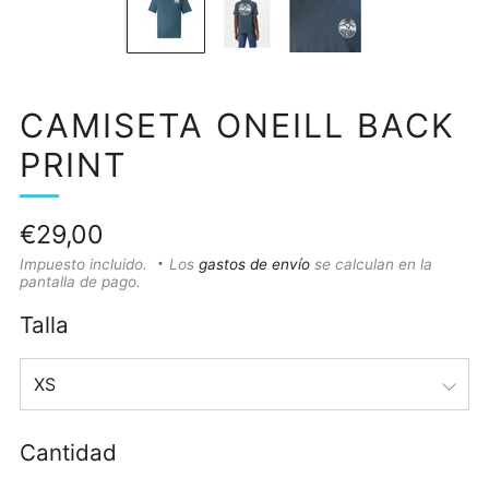
CAMISETA ONEILL BACK
PRINT
Precio
€29,00
habitual
Impuesto incluido.
Los
gastos de envío
se calculan en la
pantalla de pago.
Talla
Cantidad